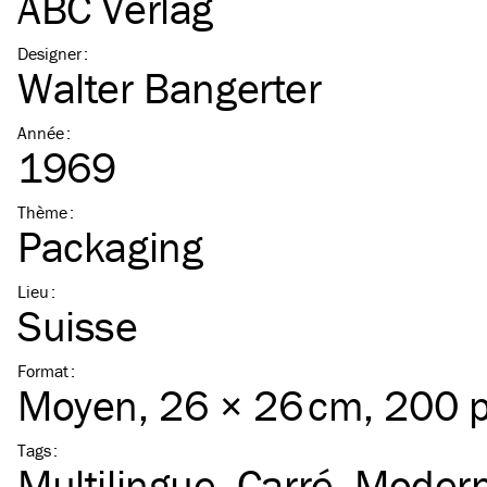
ABC Verlag
Designer
:
Walter Bangerter
Année
:
1969
Thème
:
Packaging
Lieu
:
Suisse
Format
:
Moyen
, 26 × 26 cm, 200 
Tags
:
Multilingue
Carré
Moder