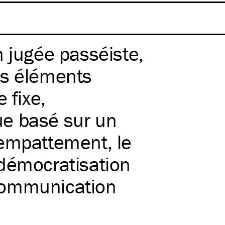
 jugée passéiste,
es éléments
 fixe,
e basé sur un
 empattement, le
 démocratisation
communication