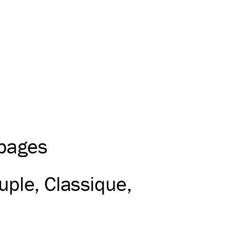
 pages
uple
Classique