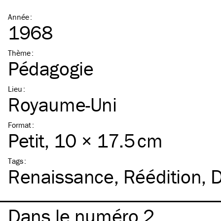
Année
:
1968
Thème
:
Pédagogie
Lieu
:
Royaume-Uni
Format
:
Petit
, 10 × 17.5 cm
Tags
:
Renaissance
Réédition
D
Dans le numéro 2