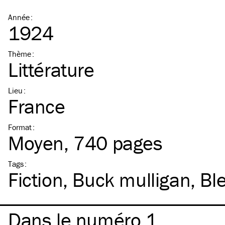
Année
:
1924
Thème
:
Littérature
Lieu
:
France
Format
:
Moyen
, 740 pages
Tags
:
Fiction
Buck mulligan
Bl
Dans le numéro 1