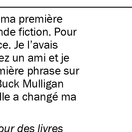
 ma première
nde fiction. Pour
e. Je l’avais
ez un ami et je
mière phrase sur
 Buck Mulligan
Elle a changé ma
ur des livres