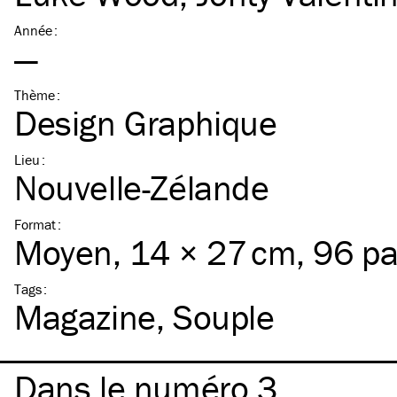
Année
:
—
Thème
:
Design Graphique
Lieu
:
Nouvelle-Zélande
Format
:
Moyen
, 14 × 27 cm, 96 p
Tags
:
Magazine
Souple
Dans le numéro 3