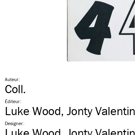
Auteur
:
Coll.
Éditeur
:
Luke Wood
,
Jonty Valenti
Designer
:
Luke Wood
,
Jonty Valenti