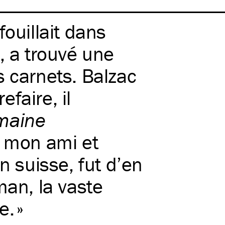
ouillait dans
, a trouvé une
s carnets. Balzac
efaire, il
maine
e mon ami et
n suisse, fut d’en
man, la vaste
e.