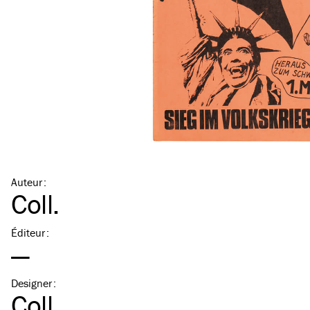
Auteur
:
Coll.
Éditeur
:
—
Designer
:
Coll.