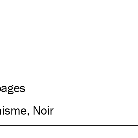
pages
nisme
Noir