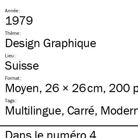
Année
:
1979
Thème
:
Design Graphique
Lieu
:
Suisse
Format
:
Moyen
, 26 × 26 cm, 200 
Tags
:
Multilingue
Carré
Moder
Dans le numéro 4