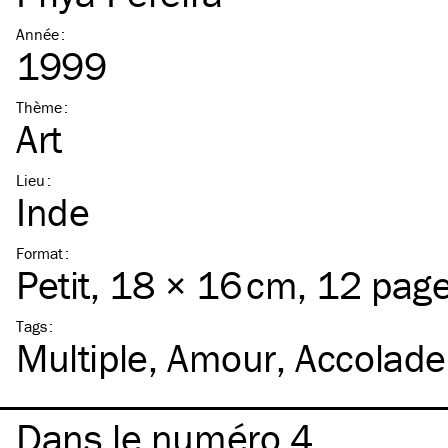
Année
:
1999
Thème
:
Art
Lieu
:
Inde
Format
:
Petit
, 18 × 16 cm, 12 pag
Tags
:
Multiple
Amour
Accolade
Dans le numéro 4