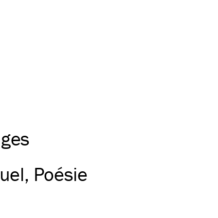
ages
uel
Poésie