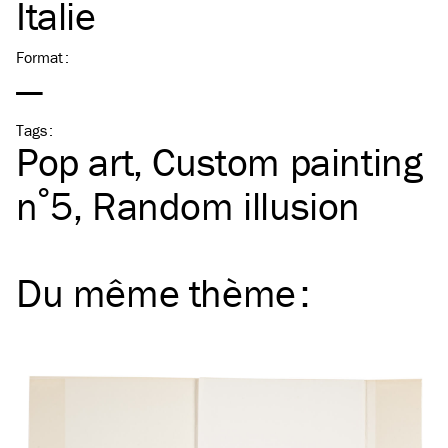
Italie
Format
:
—
Tags
:
Pop art
Custom painting
n˚5
Random illusion
Du même
thème
: