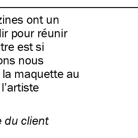
zines ont un
lir pour réunir
re est si
ons nous
 la maquette au
’artiste
e du client