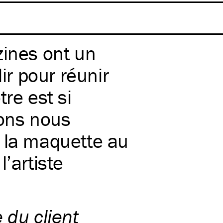
zines ont un
lir pour réunir
re est si
ons nous
 la maquette au
’artiste
e du client