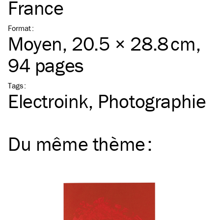
France
Format
:
Moyen
, 20.5 × 28.8 cm,
94 pages
Tags
:
Electroink
Photographie
Du même
thème
: