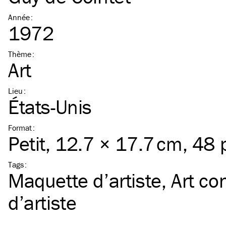
Année
:
1972
Thème
:
Art
Lieu
:
États-Unis
Format
:
Petit
, 12.7 × 17.7 cm, 48
Tags
:
Maquette d’artiste
Art co
d’artiste