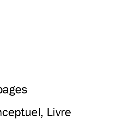
 pages
nceptuel
Livre