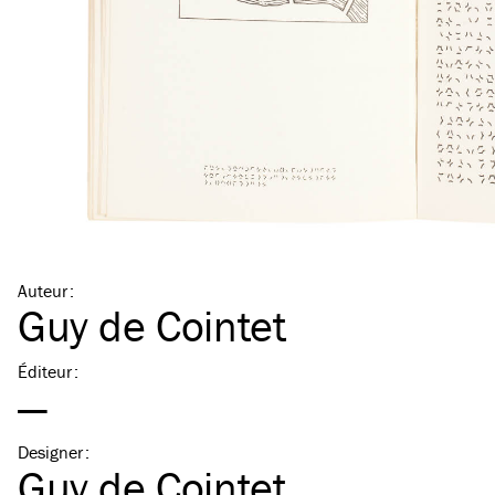
Auteur
:
Guy de Cointet
Éditeur
:
—
Designer
:
Guy de Cointet