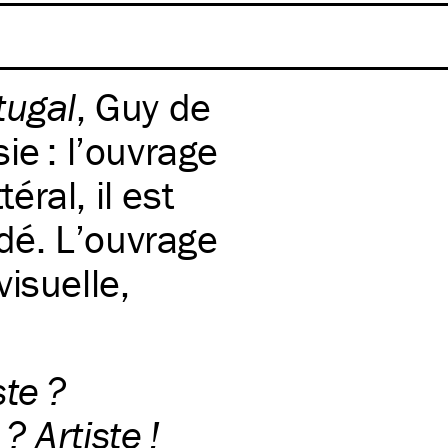
tugal
, Guy de
ie : l’ouvrage
téral, il est
dé. L’ouvrage
isuelle,
te ?
 Artiste !