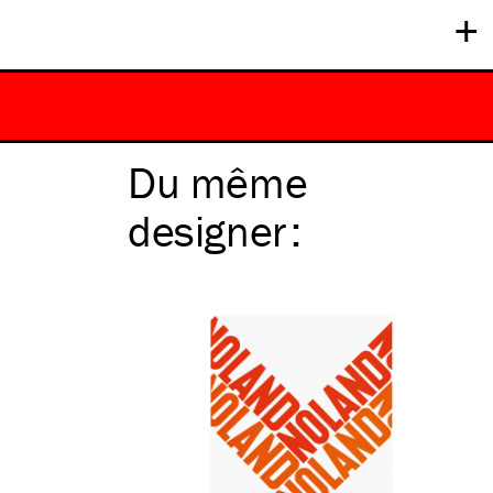
+
Du même
designer
: