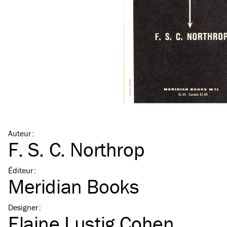
Auteur
:
F. S. C. Northrop
Éditeur
:
Meridian Books
Designer
:
Elaine Lustig Cohen