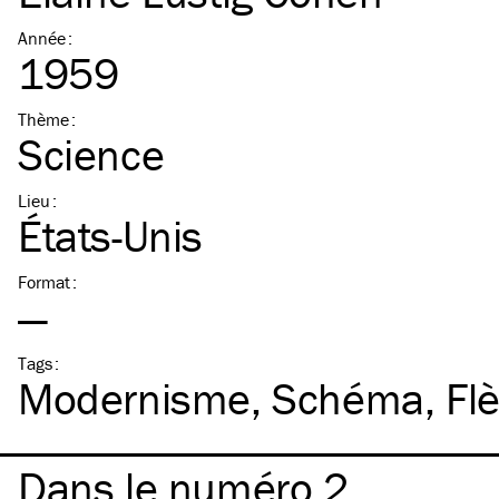
Année
:
1959
Thème
:
Science
Lieu
:
États-Unis
Format
:
—
Tags
:
Modernisme
Schéma
Fl
Dans le numéro 2