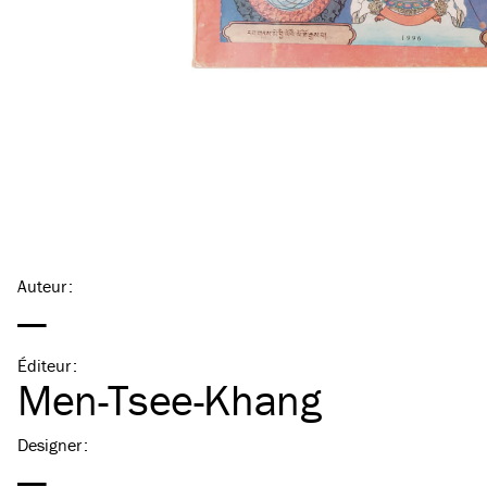
Auteur
:
—
Éditeur
:
Men-Tsee-Khang
Designer
:
—