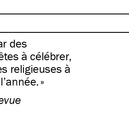
ar des
êtes à célébrer,
es religieuses à
 l’année.
evue