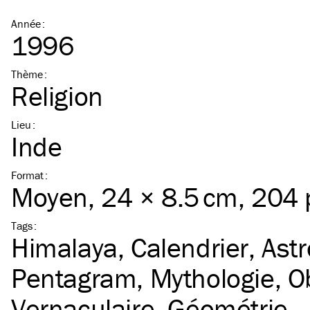
Année
:
1996
Thème
:
Religion
Lieu
:
Inde
Format
:
Moyen
, 24 × 8.5 cm, 204
Tags
:
Himalaya
Calendrier
Astr
Pentagram
Mythologie
O
Vernaculaire
Géométrie