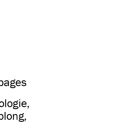
 pages
ologie
blong