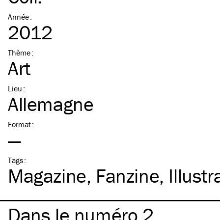
Année
:
2012
Thème
:
Art
Lieu
:
Allemagne
Format
:
—
Tags
:
Magazine
Fanzine
Illustr
Dans le numéro 2