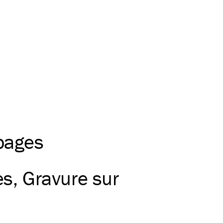
 pages
es
Gravure sur