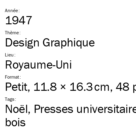
Année
:
1947
Thème
:
Design Graphique
Lieu
:
Royaume-Uni
Format
:
Petit
, 11.8 × 16.3 cm, 48
Tags
:
Noël
Presses universitair
bois