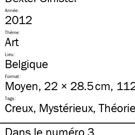
Année
:
2012
Thème
:
Art
Lieu
:
Belgique
Format
:
Moyen
, 22 × 28.5 cm, 11
Tags
:
Creux
Mystérieux
Théori
Dans le numéro 3