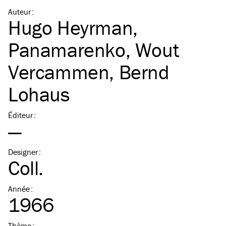
Auteur
:
Hugo Heyrman
,
Panamarenko
,
Wout
Vercammen
,
Bernd
Lohaus
Éditeur
:
—
Designer
:
Coll.
Année
:
1966
Thème
: