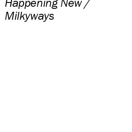
Happening New /
Milkyways