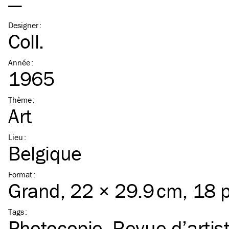
—
Designer
:
Coll.
Année
:
1965
Thème
:
Art
Lieu
:
Belgique
Format
:
Grand
, 22 × 29.9 cm, 18 
Tags
:
Photocopie
Revue d’artis