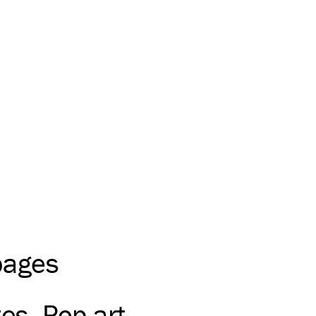
pages
tes
Pop art