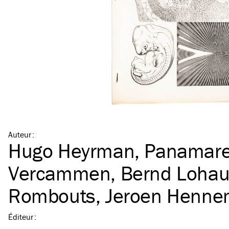
Auteur
:
Hugo Heyrman
,
Panamar
Vercammen
,
Bernd Loha
Rombouts
,
Jeroen Henn
Éditeur
: