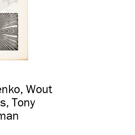
enko
,
Wout
us
,
Tony
eman