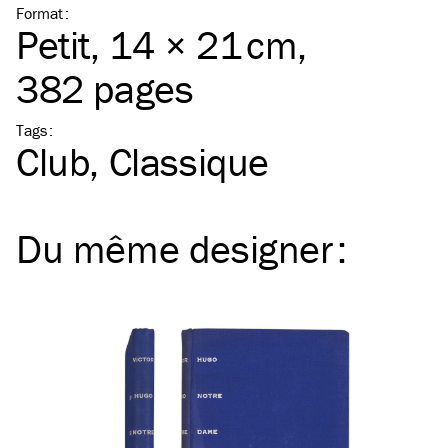
Format
:
Petit
, 14 × 21 cm,
382 pages
Tags
:
Club
Classique
Du même
designer
: