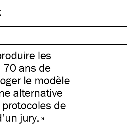
k
produire les
c 70 ans de
rroger le modèle
ne alternative
 protocoles de
’un jury.