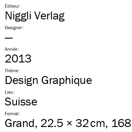
Éditeur
:
Niggli Verlag
Designer
:
—
Année
:
2013
Thème
:
Design Graphique
Lieu
:
Suisse
Format
:
Grand
, 22.5 × 32 cm, 16