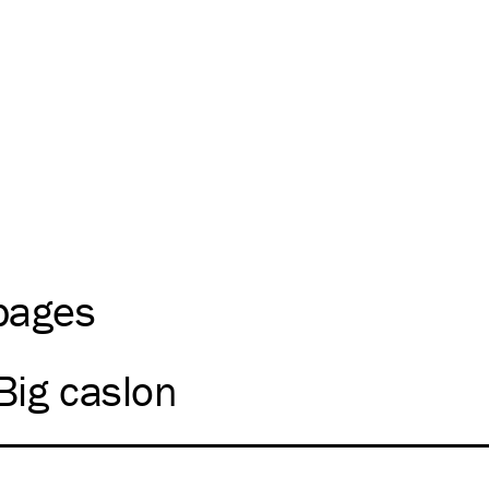
 pages
Big caslon