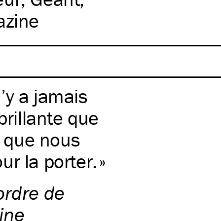
zine
 n’y a jamais
brillante que
nt que nous
r la porter.
ordre de
ine