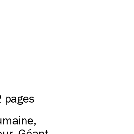
2 pages
humaine
eur
Géant