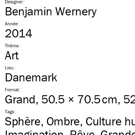
Designer
:
Benjamin Wernery
Année
:
2014
Thème
:
Art
Lieu
:
Danemark
Format
:
Grand
, 50.5 × 70.5 cm, 5
Tags
:
Sphère
Ombre
Culture 
Imagination
Rêve
Grand