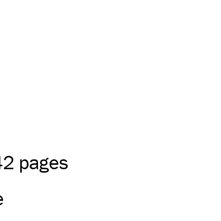
42 pages
e