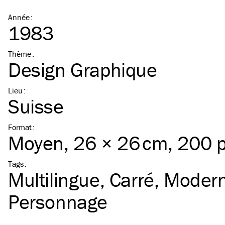
Année
:
1983
Thème
:
Design Graphique
Lieu
:
Suisse
Format
:
Moyen
, 26 × 26 cm, 200 
Tags
:
Multilingue
Carré
Moder
Personnage