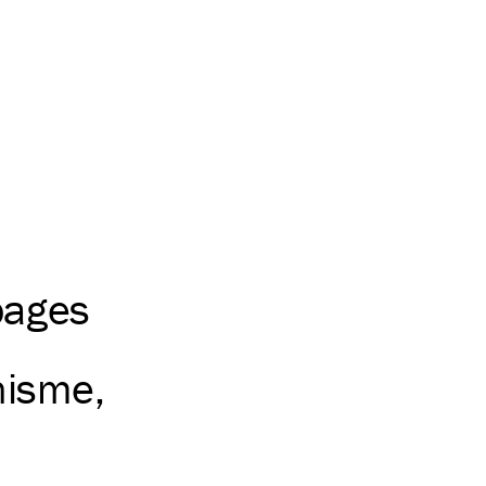
pages
nisme