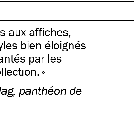
 aux affiches,
yles bien éloignés
ntés par les
lection.
lag, panthéon de