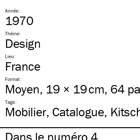
Année
:
1970
Thème
:
Design
Lieu
:
France
Format
:
Moyen
, 19 × 19 cm, 64 p
Tags
:
Mobilier
Catalogue
Kitsc
Dans le numéro 4